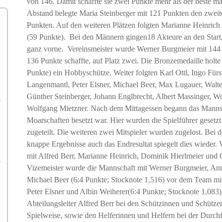
von 146. Damit schaffte sie zwei Punkte mehr als der beste m
Abstand belegte Maria Steinberger mit 121 Punkten den zwei
Punkten. Auf den weiteren Plätzen folgten Marianne Heinrich
(59 Punkte). Bei den Männern gingen18 Akteure an den Start,
ganz vorne. Vereinsmeister wurde Werner Burgmeier mit 144 P
136 Punkte schaffte, auf Platz zwei. Die Bronzemedaille holte
Punkte) ein Hobbyschütze. Weiter folgten Karl Ottl, Ingo Für
Langenmantl, Peter Elsner, Michael Beer, Max Lugauer, Walte
Günther Steinberger, Johann Englbrecht, Albert Massinger, 
Wolfgang Mietzner. Nach dem Mittagessen begann das Mannsch
Moarschaften besetzt war. Hier wurden die Spielführer gesetzt
zugeteilt. Die weiteren zwei Mitspieler wurden zugelost. Bei 
knappe Ergebnisse auch das Endresultat spiegelt dies wieder.
mit Alfred Berr, Marianne Heinrich, Dominik Hierlmeier und 
Vizemeister wurde die Mannschaft mit Werner Burgmeier, Ann
Michael Beer (6:4 Punkte; Stocknote 1,516) vor dem Team mit
Peter Elsner und Albin Weiherer(6:4 Punkte; Stocknote 1,083)
Abteilungsleiter Alfred Berr bei den Schützinnen und Schützen
Spielweise, sowie den Helferinnen und Helfern bei der Durc