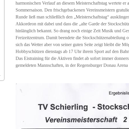
harmonischen Verlauf an diesem Meisterschaftstag wertete er 
Sommersaison. Den frischgebackenen Vereinsmeistern gratulier
Runde ließ man schließlich den „Meisterschaftstag“ ausklinge
Akkordeon mit dabei und dass die „alte Garde der Stockschüt
hinlänglich bekannt. So drang noch einige Zeit Musik und Ges
Freizeitzentrum. Damit beendete die Stockschützenabteilung o
sich das Wetter aber von seiner guten Seite zeigt bleibt die Mö
Hobbyschützen dienstags ab 17 Uhr ihrem Sport auf den Bahn
Das Eistraining für die Aktiven findet ab sofort immer donner
gemeldeten Mannschaften, in der Regensburger Donau Arena s