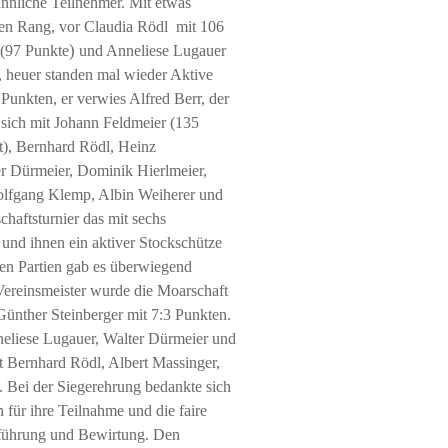
ännliche Teilnehmer. Mit etwas
ten Rang, vor Claudia Rödl mit 106
)
 (97 Punkte
und Anneliese Lugauer
 heuer standen mal wieder Aktive
unkten, er verwies Alfred Berr, der
 sich mit Johann Feldmeier (135
st), Bernhard Rödl, Heinz
r Dürmeier, Dominik Hierlmeier,
Wolfgang Klemp, Albin Weiherer und
aftsturnier das mit sechs
 und ihnen ein aktiver Stockschütze
den Partien gab es überwiegend
 Vereinsmeister wurde die Moarschaft
Günther Steinberger mit 7:3 Punkten.
eliese Lugauer, Walter Dürmeier und
 Bernhard Rödl, Albert Massinger,
. Bei der Siegerehrung bedankte sich
 für ihre Teilnahme und die faire
hführung und Bewirtung. Den