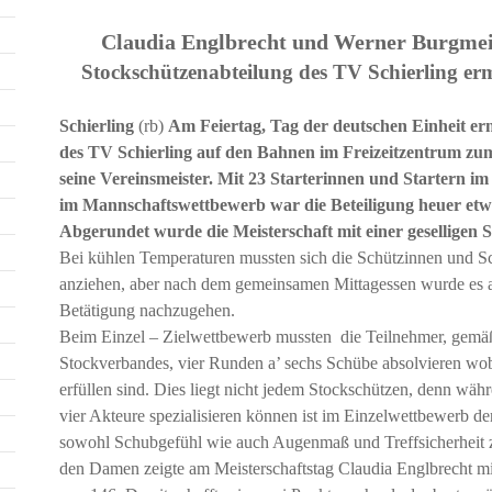
Claudia Englbrecht und Werner Burgmei
Stockschützenabteilung des TV Schierling ermi
Schierling
(rb)
Am Feiertag, Tag der deutschen Einheit erm
des TV Schierling auf den Bahnen im Freizeitzentrum z
seine Vereinsmeister. Mit 23 Starterinnen und Startern i
im Mannschaftswettbewerb war die Beteiligung heuer etw
Abgerundet wurde die Meisterschaft mit einer geselligen
Bei kühlen Temperaturen mussten sich die Schützinnen und 
anziehen, aber nach dem gemeinsamen Mittagessen wurde es 
Betätigung nachzugehen.
Beim Einzel – Zielwettbewerb mussten die Teilnehmer, gemäß
Stockverbandes, vier Runden a’ sechs Schübe absolvieren wo
erfüllen sind. Dies liegt nicht jedem Stockschützen, denn wäh
vier Akteure spezialisieren können ist im Einzelwettbewerb der
sowohl Schubgefühl wie auch Augenmaß und Treffsicherheit z
den Damen zeigte am Meisterschaftstag Claudia Englbrecht mit