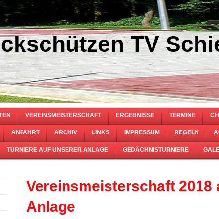
ckschützen TV Schie
TEN
VEREINSMEISTERSCHAFT
ERGEBNISSE
TERMINE
CH
ANFAHRT
ARCHIV
LINKS
IMPRESSUM
REGELN
A
TURNIERE AUF UNSERER ANLAGE
GEDÄCHNISTURNIERE
GALE
Vereinsmeisterschaft 2018 
Anlage