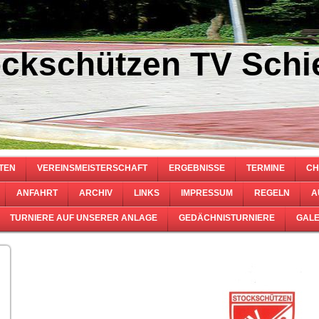
ckschützen TV Schie
TEN
VEREINSMEISTERSCHAFT
ERGEBNISSE
TERMINE
CH
ANFAHRT
ARCHIV
LINKS
IMPRESSUM
REGELN
A
TURNIERE AUF UNSERER ANLAGE
GEDÄCHNISTURNIERE
GALE