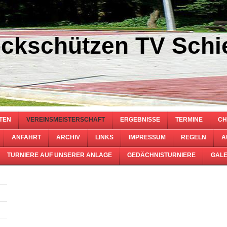
ckschützen TV Schie
TEN
VEREINSMEISTERSCHAFT
ERGEBNISSE
TERMINE
CH
ANFAHRT
ARCHIV
LINKS
IMPRESSUM
REGELN
A
TURNIERE AUF UNSERER ANLAGE
GEDÄCHNISTURNIERE
GALE