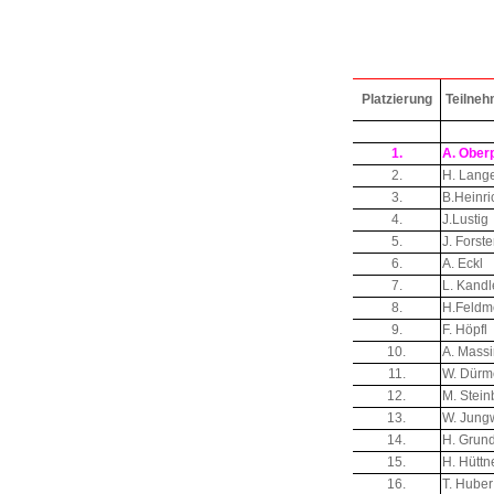
Platzierung
Teilne
1.
A. Oberp
2.
H. Lang
3.
B.Heinri
4.
J.Lustig
5.
J. Forste
6.
A. Eckl
7.
L. Kandl
8.
H.Feldm
9.
F. Höpfl
10.
A. Mass
11.
W. Dürm
12.
M. Stein
13.
W. Jungw
14.
H. Grun
15.
H. Hüttn
16.
T. Huber