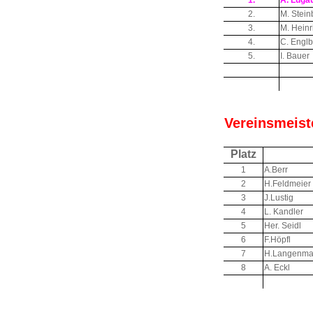
1.
A. Luga
2.
M. Stein
3.
M. Heinr
4.
C. Englb
5.
I. Bauer
Vereinsmeist
Platz
1
A.Berr
2
H.Feldmeier
3
J.Lustig
4
L. Kandler
5
Her. Seidl
6
F.Höpfl
7
H.Langenma
8
A. Eckl