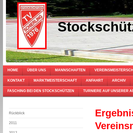
Stockschüt
HOME
ÜBER UNS
MANNSCHAFTEN
VEREINSMEISTERSC
KONTAKT
MARKTMEISTERSCHAFT
ANFAHRT
ARCHIV
FASCHING BEI DEN STOCKSCHÜTZEN
TURNIERE AUF UNSERER 
Ergebni
Rückblick
Vereins
2011
2012