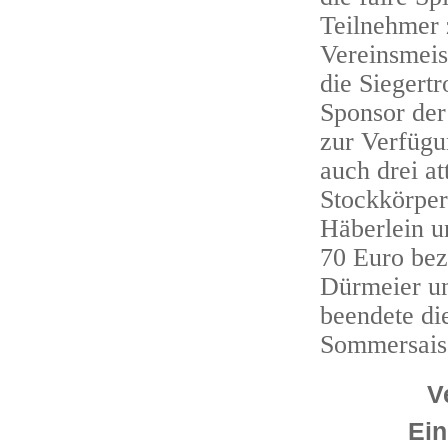
Teilnehmer 
Vereinsmeis
die Siegert
Sponsor der
zur Verfügu
auch drei at
Stockkörper
Häberlein u
70 Euro be
Dürmeier un
beendete die
Sommersais
V
Ein