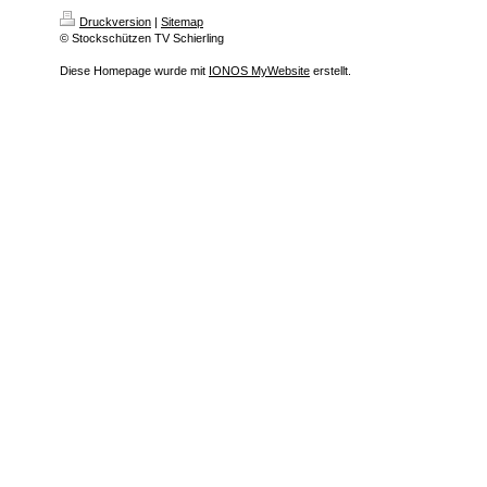
Druckversion
|
Sitemap
© Stockschützen TV Schierling
Diese Homepage wurde mit
IONOS MyWebsite
erstellt.