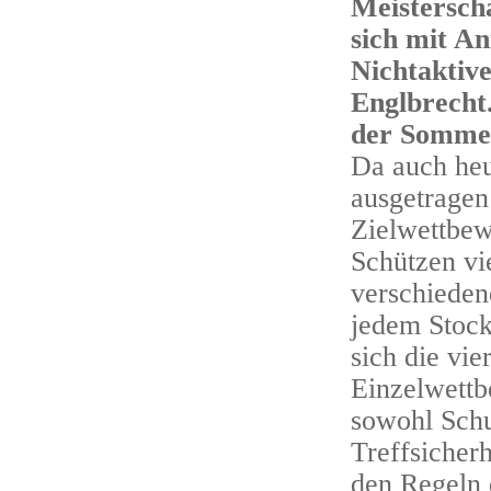
Meistersch
sich mit An
Nichtaktiv
Englbrecht
der Sommer
Da auch heu
ausgetragen
Zielwettbew
Schützen vi
verschiedene
jedem Stock
sich die vie
Einzelwettb
sowohl Sch
Treffsicher
den Regeln 