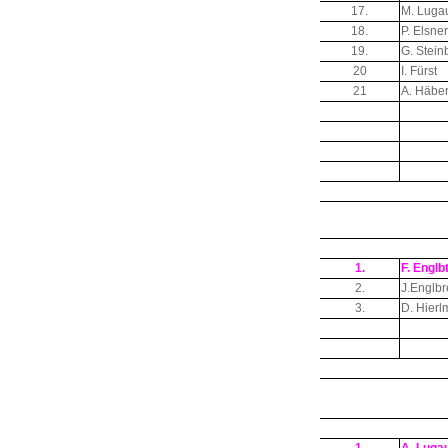
17.
M. Luga
18.
P. Elsner
19.
G. Stein
20
I. Fürst
21
A. Häber
1.
F. Englb
2.
J.Englbr
3.
D. Hierl