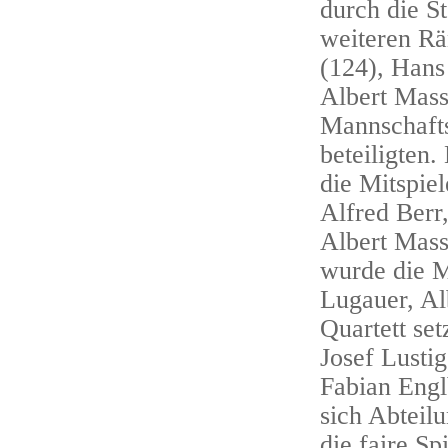
durch die S
weiteren Rä
(124), Hans
Albert Mass
Mannschafts
beteiligten.
die Mitspie
Alfred Berr
Albert Mass
wurde die M
Lugauer, Al
Quartett se
Josef Lusti
Fabian Engl
sich Abteilu
die faire Sp