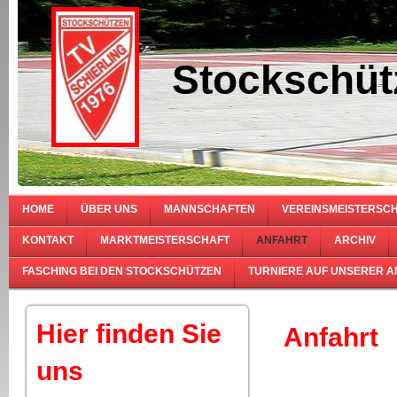
Stockschüt
HOME
ÜBER UNS
MANNSCHAFTEN
VEREINSMEISTERSC
KONTAKT
MARKTMEISTERSCHAFT
ANFAHRT
ARCHIV
FASCHING BEI DEN STOCKSCHÜTZEN
TURNIERE AUF UNSERER 
Hier finden Sie
Anfahrt
uns