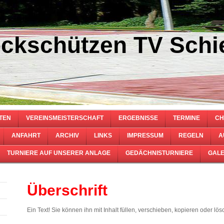
ckschützen TV Schie
TEN
VEREINSMEISTERSCHAFT
ERGEBNISSE
TERMINE
CH
ANFAHRT
ARCHIV
LINKS
IMPRESSUM
REGELN
A
TURNIERE AUF UNSERER ANLAGE
GEDÄCHNISTURNIERE
GALE
Überschrift
Ein Text! Sie können ihn mit Inhalt füllen, verschieben, kopieren oder lös