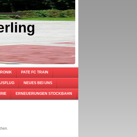
rling
RONIK
PATE FC TRAIN
USFLUG
NEUES BEI UNS
RIE
ERNEUERUNGEN STOCKBAHN
chen.