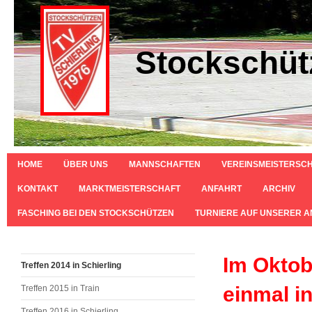
Stockschüt
HOME
ÜBER UNS
MANNSCHAFTEN
VEREINSMEISTERSC
KONTAKT
MARKTMEISTERSCHAFT
ANFAHRT
ARCHIV
FASCHING BEI DEN STOCKSCHÜTZEN
TURNIERE AUF UNSERER 
Im Oktob
Treffen 2014 in Schierling
einmal in
Treffen 2015 in Train
Treffen 2016 in Schierling