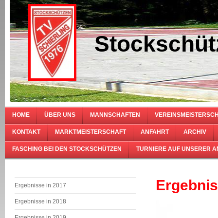
Stockschüt
HOME
ÜBER UNS
MANNSCHAFTEN
VEREINSMEISTERSC
KONTAKT
MARKTMEISTERSCHAFT
ANFAHRT
ARCHIV
FASCHING BEI DEN STOCKSCHÜTZEN
TURNIERE AUF UNSERER 
Ergebnis
Ergebnisse in 2017
Ergebnisse in 2018
Ergebnisse in 2019