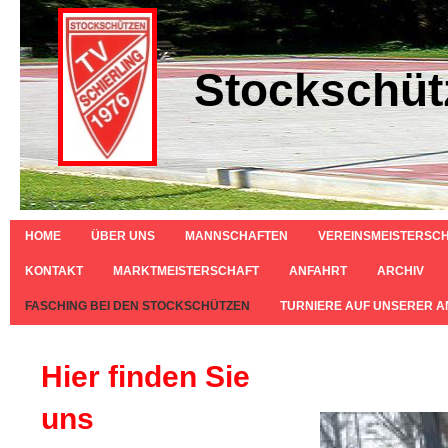
Stockschüt
HOME
ÜBER UNS
MANNSCHAFTEN
VEREINSMEISTERSC
KONTAKT
MARKTMEISTERSCHAFT
ANFAHRT
ARCHIV
FASCHING BEI DEN STOCKSCHÜTZEN
TURNIERE AUF UNSERER 
Hier finden Sie
Fasc
uns